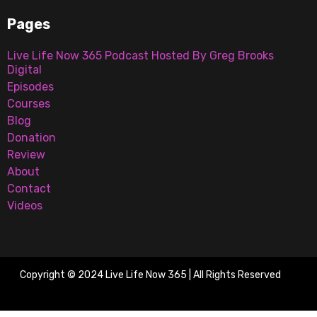
Pages
Live Life Now 365 Podcast Hosted By Greg Brooks
Digital
Episodes
Courses
Blog
Donation
Review
About
Contact
Videos
Copyright © 2024 Live Life Now 365 | All Rights Reserved