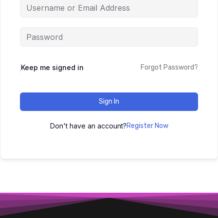
Keep me signed in
Forgot Password?
Sign In
Don't have an account?
Register Now