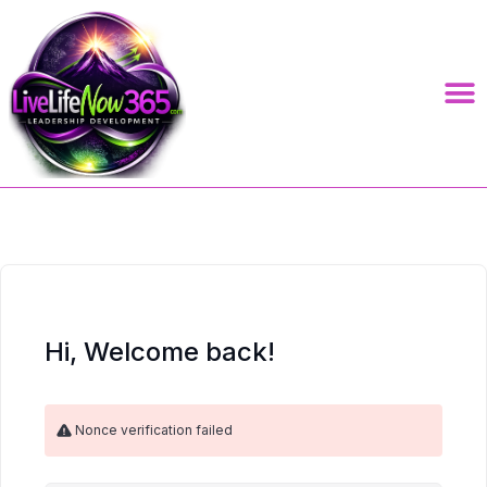
LIVE LIFE NOW 365 PODCAST HOSTED BY GREG BROOKS DIGITAL
Hi, Welcome back!
Nonce verification failed