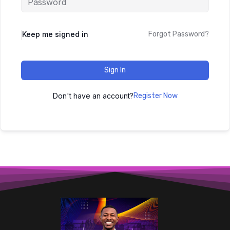
Keep me signed in
Forgot Password?
Sign In
Don't have an account?
Register Now