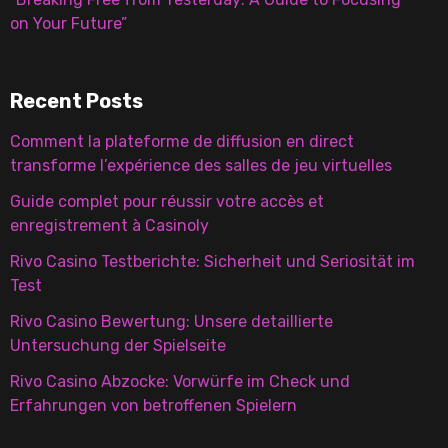
on Your Future”
Recent Posts
Comment la plateforme de diffusion en direct
transforme l’expérience des salles de jeu virtuelles
Guide complet pour réussir votre accès et
enregistrement à Casinoly
Rivo Casino Testberichte: Sicherheit und Seriosität im
Test
Rivo Casino Bewertung: Unsere detaillierte
Untersuchung der Spielseite
Rivo Casino Abzocke: Vorwürfe im Check und
Erfahrungen von betroffenen Spielern