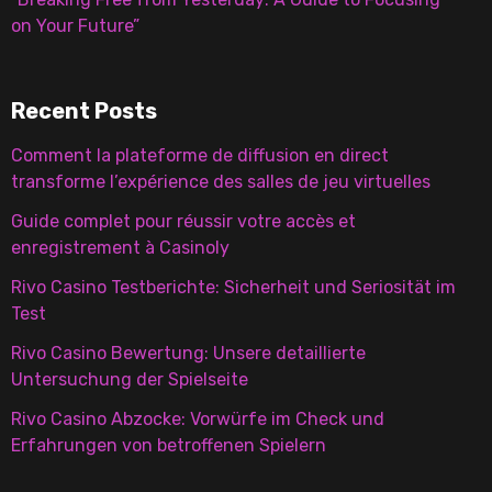
on Your Future”
Recent Posts
Comment la plateforme de diffusion en direct
transforme l’expérience des salles de jeu virtuelles
Guide complet pour réussir votre accès et
enregistrement à Casinoly
Rivo Casino Testberichte: Sicherheit und Seriosität im
Test
Rivo Casino Bewertung: Unsere detaillierte
Untersuchung der Spielseite
Rivo Casino Abzocke: Vorwürfe im Check und
Erfahrungen von betroffenen Spielern