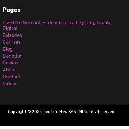
Pages
Live Life Now 365 Podcast Hosted By Greg Brooks
Digital
Episodes
Courses
Blog
Donation
Review
About
Contact
Videos
Copyright © 2024 Live Life Now 365 | All Rights Reserved