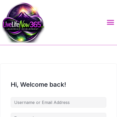
LIVE LIFE NOW 365 PODCAST HOSTED BY GREG BROOKS DIGITAL
Hi, Welcome back!