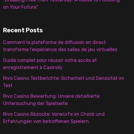
on Your Future”
Recent Posts
Comment la plateforme de diffusion en direct
transforme l’expérience des salles de jeu virtuelles
Guide complet pour réussir votre accès et
enregistrement à Casinoly
Rivo Casino Testberichte: Sicherheit und Seriosität im
Test
Rivo Casino Bewertung: Unsere detaillierte
Untersuchung der Spielseite
Rivo Casino Abzocke: Vorwürfe im Check und
Erfahrungen von betroffenen Spielern