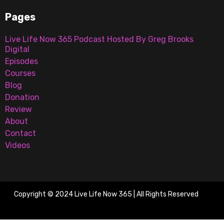
Pages
Live Life Now 365 Podcast Hosted By Greg Brooks
Digital
Episodes
Courses
Blog
Donation
Review
About
Contact
Videos
Copyright © 2024 Live Life Now 365 | All Rights Reserved