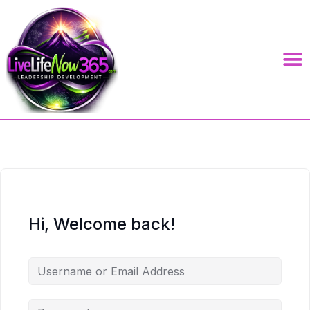
LIVE LIFE NOW 365 PODCAST HOSTED BY GREG BROOKS DIGITAL
Hi, Welcome back!